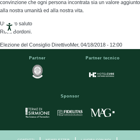
convinzione che ogni persona incontrata sia un valore aggiunto
alla nostra umanità ed alla nostra vita.
Un caro saluto
Rosa Bordoni.
Elezione del Consiglio Direttivo
Mer, 04/18/2018 - 12:00
Partner
Partner tecnico
Sponsor
|
|
|
CONTATTI
NEWSLETTER
LAVORA CON NOI