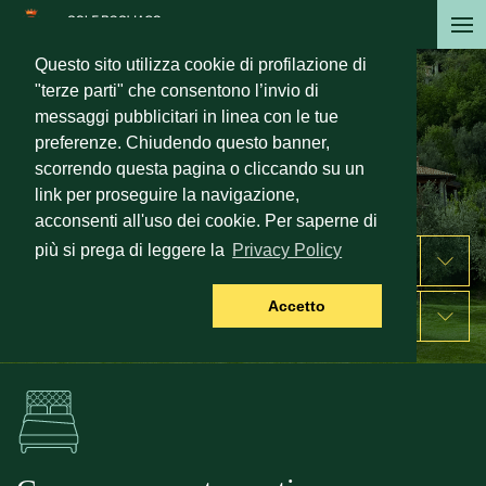
Salta
al
Questo sito utilizza cookie di profilazione di
contenuto
"terze parti" che consentono l’invio di
principale
Lodge e apartments
messaggi pubblicitari in linea con le tue
preferenze. Chiudendo questo banner,
Per una vacanza tra sport e relax sul
scorrendo questa pagina o cliccando su un
Lago di Garda
link per proseguire la navigazione,
acconsenti all'uso dei cookie. Per saperne di
più si prega di leggere la
Privacy Policy
SOGGIORNO
Accetto
PRENOTA UN TAVOLO