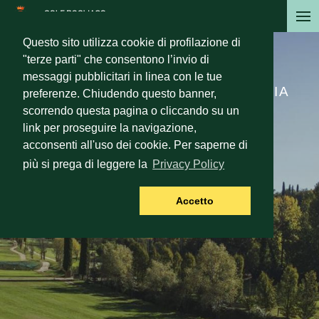
Salta
al
Questo sito utilizza cookie di profilazione di
contenuto
Since 1912
"terze parti" che consentono l’invio di
principale
messaggi pubblicitari in linea con le tue
TERZO CAMPO PIU' ANTICO D'ITALIA
preferenze. Chiudendo questo banner,
scorrendo questa pagina o cliccando su un
link per proseguire la navigazione,
acconsenti all'uso dei cookie. Per saperne di
più si prega di leggere la
Privacy Policy
Accetto