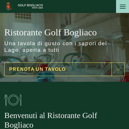
Salta
al
contenuto
principale
Ristorante Golf Bogliaco
Una tavola di gusto con i sapori del
Lago, aperta a tutti
PRENOTA UN TAVOLO
Benvenuti al Ristorante Golf
Bogliaco