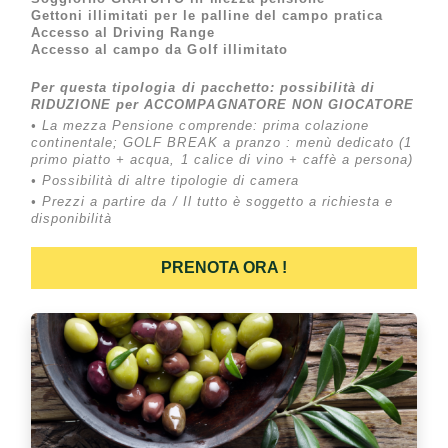
Gettoni illimitati per le palline del campo pratica
Accesso al Driving Range
Accesso al campo da Golf illimitato
Per questa tipologia di pacchetto: possibilità di
RIDUZIONE per ACCOMPAGNATORE NON GIOCATORE
• La mezza Pensione comprende: prima colazione
continentale; GOLF BREAK a pranzo : menù dedicato (1
primo piatto + acqua, 1 calice di vino + caffè a persona)
• Possibilità di altre tipologie di camera
• Prezzi a partire da / Il tutto è soggetto a richiesta e
disponibilità
PRENOTA ORA !