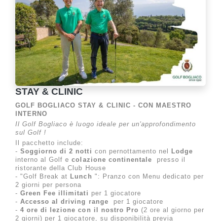
STAY & CLINIC
GOLF BOGLIACO STAY & CLINIC - CON MAESTRO
INTERNO
Il Golf Bogliaco è luogo ideale per un'approfondimento
sul Golf !
Il pacchetto include:
-
Soggiorno di 2 notti
con pernottamento nel
Lodge
interno al Golf e
colazione continentale
presso il
ristorante della Club House
- "Golf Break at
Lunch
": Pranzo con Menu dedicato per
2 giorni per persona
-
Green Fee illimitati
per 1 giocatore
-
Accesso al driving range
per 1 giocatore
-
4 ore di lezione con il nostro Pro
(2 ore al giorno per
2 giorni) per 1 giocatore, su disponibilità previa