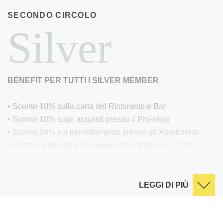
SECONDO CIRCOLO
Silver
BENEFIT PER TUTTI I SILVER MEMBER
• Sconto 10% sulla carta del Ristorante e Bar
• Sconto 10% sugli acquisti presso il Pro-shop
• Sconto 20% sul pernottamento presso gli Apartments.
• Iscrizione alle gare del week-end e festivi a € 20,00
• Iscrizione alle gare del circuito Golf & Health Trophy
Terme di Sirmione
a € 15,00
LEGGI DI PIÙ
• Carnet noleggio 10 golf car a € 375,00
• Nei giorni con prenotazione teetime obbligatoria il
numero di partenze riservato ai Silver member sarà