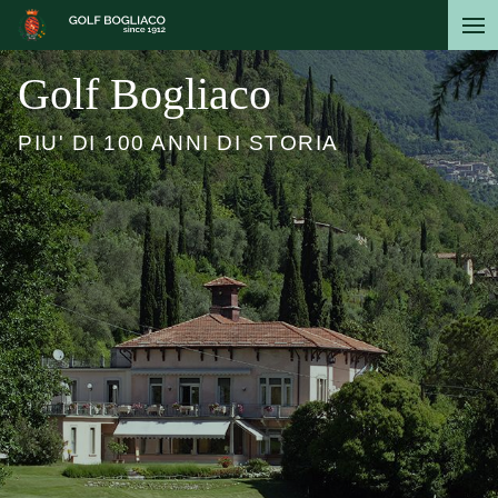
Salta
al
contenuto
 Bogliaco
Sinc
principale
 100 ANNI DI STORIA
TERZO 