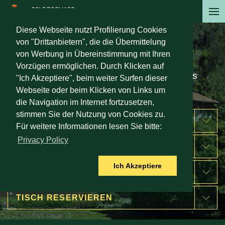
Direkt
zum
Diese Webseite nutzt Profilierung Cookies
Inhalt
von "Drittanbietern", die die Übermittelung
Mitgliederbereich
von Werbung in Übereinstimmung mit Ihren
Vorzügen ermöglichen. Durch Klicken auf
Privater Bereich für die Mitglieder des
"Ich Akzeptiere", beim weiter Surfen dieser
Golfclub Bogliaco
Webseite oder beim Klicken von Links um
die Navigation im Internet fortzusetzen,
stimmen Sie der Nutzung von Cookies zu.
AUFENTHALTE
Für weitere Informationen lesen Sie bitte:
Privacy Policy
GREEN FEE
Ich Akzeptiere
UNTERRICHT
TISCH RESERVIEREN